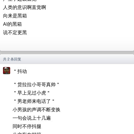
人类的意识啊直觉啊
向来是黑箱
AI的黑箱
说不定更黑
共 2 条回复
＂抖动
＂货拉拉小哥哥真帅＂
＂早上见过小虎＂
＂男老师来电话了＂
小男孩的声调不断变换
一句会说上十几遍
同时不停抖腿