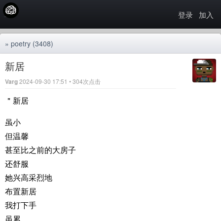
登录
加入
»
poetry
(3408)
新居
Varg
2024-09-30 17:51 • 304次点击
＂新居
虽小
但温馨
甚至比之前的大房子
还舒服
她兴高采烈地
布置新居
我打下手
虽累