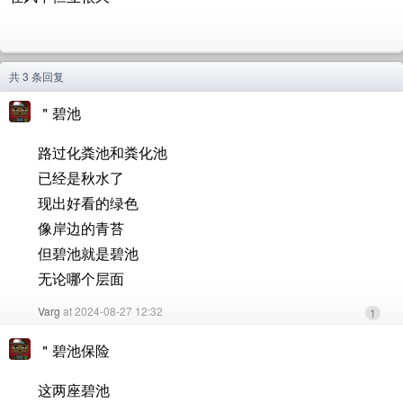
共 3 条回复
＂碧池
路过化粪池和粪化池
已经是秋水了
现出好看的绿色
像岸边的青苔
但碧池就是碧池
无论哪个层面
Varg
at 2024-08-27 12:32
1
＂碧池保险
这两座碧池