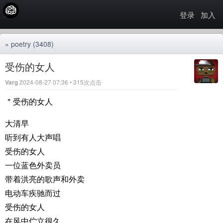
登录
加入
»
poetry
(3408)
受伤的女人
Varg
2024-08-27 07:36 • 315次点击
＂受伤的女人
大清早
听到有人大声唱
受伤的女人
一位蓝色外卖员
带着洪亮的歌声和外卖
电动车疾驰而过
受伤的女人
在风中伫立很久