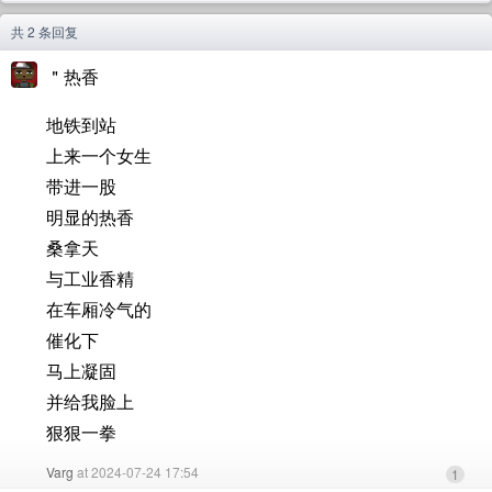
共 2 条回复
＂热香
地铁到站
上来一个女生
带进一股
明显的热香
桑拿天
与工业香精
在车厢冷气的
催化下
马上凝固
并给我脸上
狠狠一拳
Varg
at 2024-07-24 17:54
1