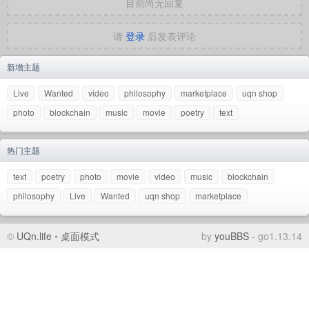
目前尚无回复
请
登录
后发表评论
新增主题
Live
Wanted
video
philosophy
marketplace
uqn shop
photo
blockchain
music
movie
poetry
text
热门主题
text
poetry
photo
movie
video
music
blockchain
philosophy
Live
Wanted
uqn shop
marketplace
©
UQn.life
•
桌面模式
by
youBBS
- go1.13.14