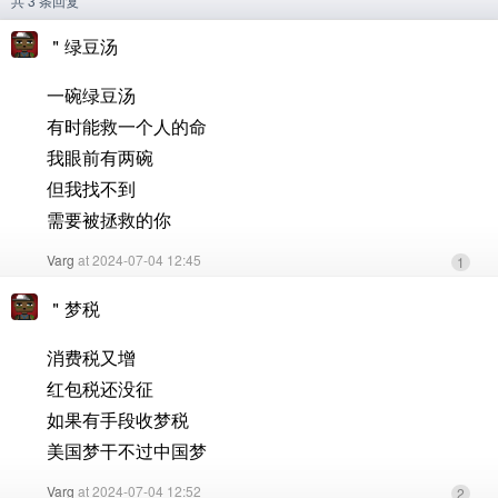
共 3 条回复
＂绿豆汤
一碗绿豆汤
有时能救一个人的命
我眼前有两碗
但我找不到
需要被拯救的你
Varg
at 2024-07-04 12:45
1
＂梦税
消费税又增
红包税还没征
如果有手段收梦税
美国梦干不过中国梦
Varg
at 2024-07-04 12:52
2