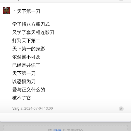
＂天下第一刀
学了招八方藏刀式
又学了套天相连影刀
打到天下第二
天下第一的身影
依然遥不可及
已经是共识了
天下第一刀
以恐惧为刀
爱与正义什么的
破不了它
Varg
at 2024-07-04 13:00
3
请
登录
后发表评论