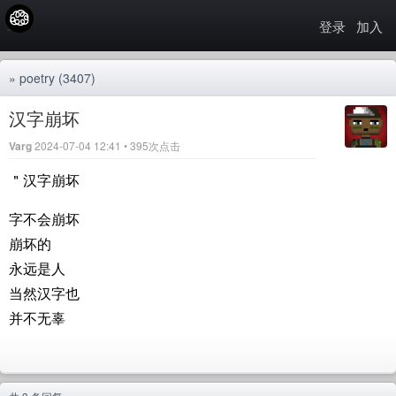
登录
加入
»
poetry
(3407)
汉字崩坏
Varg
2024-07-04 12:41 • 395次点击
＂汉字崩坏
字不会崩坏
崩坏的
永远是人
当然汉字也
并不无辜