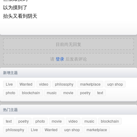
以为摸到了
抬头又看到阴天
目前尚无回复
请
登录
后发表评论
新增主题
Live
Wanted
video
philosophy
marketplace
uqn shop
photo
blockchain
music
movie
poetry
text
热门主题
text
poetry
photo
movie
video
music
blockchain
philosophy
Live
Wanted
uqn shop
marketplace