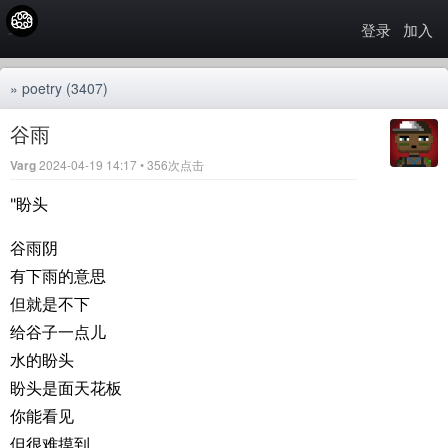
登录
加入
»
poetry
(3407)
谷雨
Varg
2024-04-19 14:17 • 356次点击
"盼头
谷雨阴
有下雨的意思
但就是不下
给谷子一点儿
水的盼头
盼头是面天花板
你能看见
但很难摸到