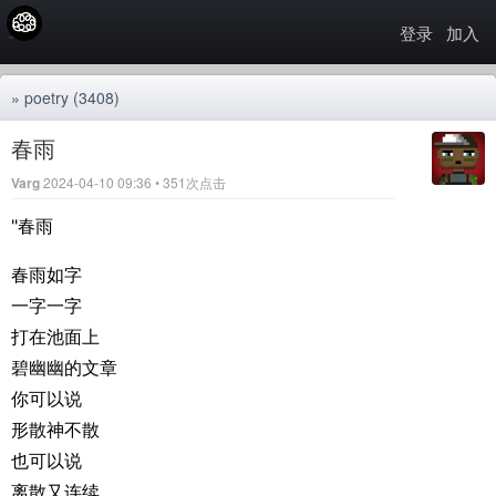
登录
加入
»
poetry
(3408)
春雨
Varg
2024-04-10 09:36 • 351次点击
"春雨
春雨如字
一字一字
打在池面上
碧幽幽的文章
你可以说
形散神不散
也可以说
离散又连续