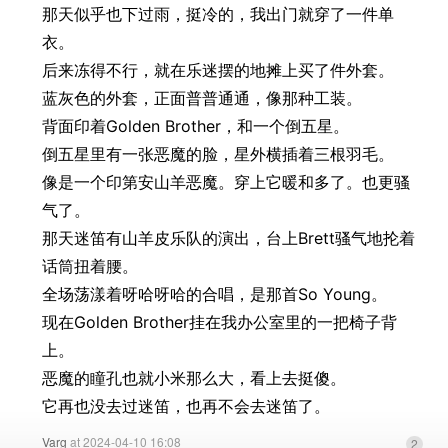
那天似乎也下过雨，挺冷的，我出门就穿了一件单
衣。
后来冻得不行，就在乐迷摆的地摊上买了件外套。
蓝灰色的外套，正面普普通通，像那种工装。
背面印着Golden Brother，和一个倒五星。
倒五星里有一张恶魔的脸，星外横插着三根羽毛。
像是一个印第安山羊恶魔。穿上它暖和多了。也更骚
气了。
那天迷笛有山羊皮乐队的演出，台上Brett骚气地抡着
话筒扭着腰。
全场荡漾着呀哈呀哈的合唱，是那首So Young。
现在Golden Brother挂在我办公室里的一把椅子背
上。
恶魔的瞳孔也就小米那么大，看上去挺傻。
它再也没去过迷笛，也再不会去迷笛了。
Varg
at 2024-04-10 16:08
2