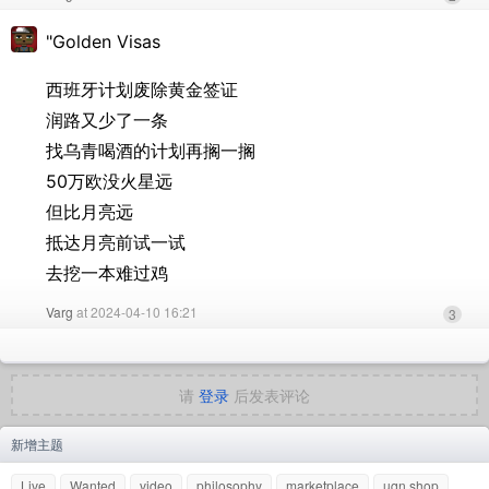
"Golden Visas
西班牙计划废除黄金签证
润路又少了一条
找乌青喝酒的计划再搁一搁
50万欧没火星远
但比月亮远
抵达月亮前试一试
去挖一本难过鸡
Varg
at 2024-04-10 16:21
3
请
登录
后发表评论
新增主题
Live
Wanted
video
philosophy
marketplace
uqn shop