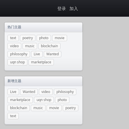
登录
加入
热门主题
text
poetry
photo
movie
video
music
blockchain
philosophy
Live
Wanted
uqn shop
marketplace
新增主题
Live
Wanted
video
philosophy
marketplace
uqn shop
photo
blockchain
music
movie
poetry
text