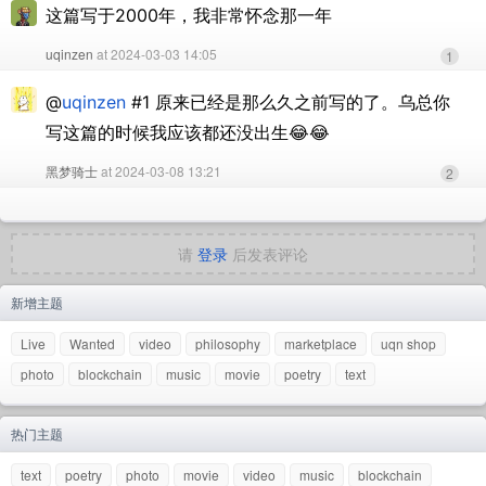
这篇写于2000年，我非常怀念那一年
uqinzen
at 2024-03-03 14:05
1
@
uqinzen
#1 原来已经是那么久之前写的了。乌总你
写这篇的时候我应该都还没出生😂😂
黑梦骑士
at 2024-03-08 13:21
2
请
登录
后发表评论
新增主题
Live
Wanted
video
philosophy
marketplace
uqn shop
photo
blockchain
music
movie
poetry
text
热门主题
text
poetry
photo
movie
video
music
blockchain