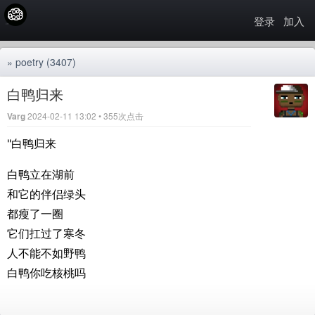
登录
加入
»
poetry
(3407)
白鸭归来
Varg
2024-02-11 13:02 • 355次点击
"白鸭归来
白鸭立在湖前
和它的伴侣绿头
都瘦了一圈
它们扛过了寒冬
人不能不如野鸭
白鸭你吃核桃吗