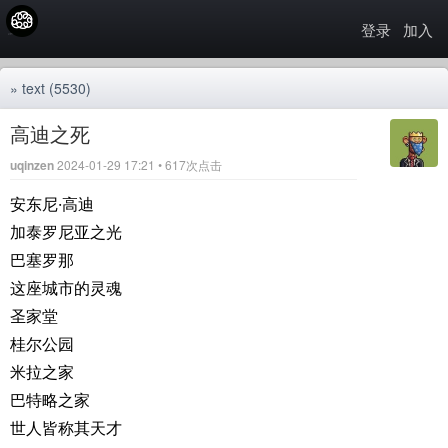
登录
加入
»
text
(5530)
高迪之死
uqinzen
2024-01-29 17:21 • 617次点击
安东尼·高迪
加泰罗尼亚之光
巴塞罗那
这座城市的灵魂
圣家堂
桂尔公园
米拉之家
巴特略之家
世人皆称其天才