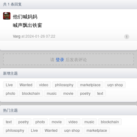
共 1 条回复
他们喊妈妈
喊声飘出铁窗
Varg
at 2024-01-26 07:22
1
请
登录
后发表评论
新增主题
Live
Wanted
video
philosophy
marketplace
uqn shop
photo
blockchain
music
movie
poetry
text
热门主题
text
poetry
photo
movie
video
music
blockchain
philosophy
Live
Wanted
uqn shop
marketplace