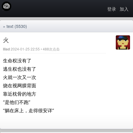
登录
加入
»
text
(5530)
火
Iliad
2024-01-25 22:55 • 488次点击
生命权没有了
逃生权也没有了
火就一次又一次
烧在视网膜背面
靠近枕骨的地方
“是他们不跑”
“躺在床上，走得很安详”