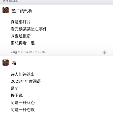
共 4 条回复
"坠亡的剖析
真是部好片
看完杨某某坠亡事件
调查通报后
更想再看一遍
Varg
at 2024-01-02 22:34
1
"苟
诗人们评选出
2023年年度词语
是苟
桉予说
苟是一种状态
苟是一种态度