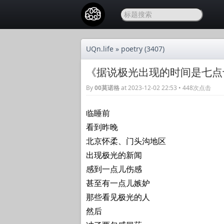
UQn.life
»
poetry
(3407)
《据说极光出现的时间是七点
By
00莫诺格
at 2023-12-02 22:53 • 448次点击
临睡前
看到昨晚
北京怀柔、门头沟地区
出现极光的新闻
感到一点儿伤感
甚至有一点儿嫉妒
那些看见极光的人
然后