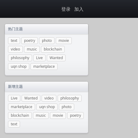
登录
加入
热门主题
text
poetry
photo
movie
video
music
blockchain
philosophy
Live
Wanted
uqn shop
marketplace
新增主题
Live
Wanted
video
philosophy
marketplace
uqn shop
photo
blockchain
music
movie
poetry
text