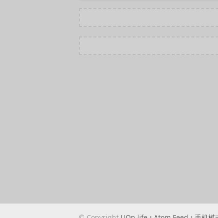
© Copyright
UQn.life
•
Atom Feed
•
手机模