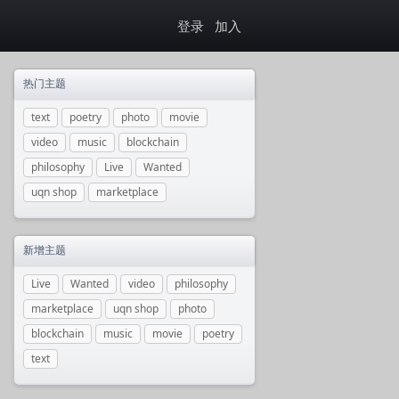
登录
加入
热门主题
text
poetry
photo
movie
video
music
blockchain
philosophy
Live
Wanted
uqn shop
marketplace
新增主题
Live
Wanted
video
philosophy
marketplace
uqn shop
photo
blockchain
music
movie
poetry
text