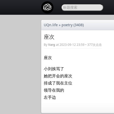
UQn.life
»
poetry
(3408)
座次
By
Varg
at 2023-09-12 23:59 • 377次点击
座次
小刘挨骂了
她把开会的座次
排成了我在主位
领导在我的
左手边