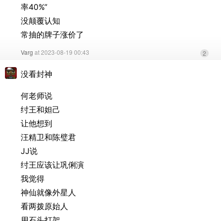
率40%”
没颠覆认知
常抽的牌子涨价了
Varg
at 2023-08-19 00:43
2
没看封神
何老师说
纣王和妲己
让他想到
汪精卫和陈璧君
JJ说
纣王应该让巩俐演
我觉得
神仙就像外星人
看两拨原始人
用石头打架