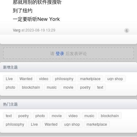
那就用别的软件搜搜听
到了纽约
一定要听听New York
Varg
at 2023-08-19 13:29
6
请
登录
后发表评论
新增主题
Live
Wanted
video
philosophy
marketplace
uqn shop
photo
blockchain
music
movie
poetry
text
热门主题
text
poetry
photo
movie
video
music
blockchain
philosophy
Live
Wanted
uqn shop
marketplace