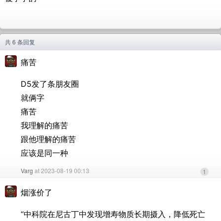
共 6 条回复
痛苦
D5发了条朋友圈
就俩字
痛苦
我理解的痛苦
跟他理解的痛苦
应该是同一种
Varg
at 2023-08-19 00:13
1
烟涨价了
“中科院在尼古丁中发现增寿物质长期摄入，降低死亡