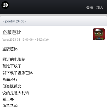
登录
加入
»
poetry
(3408)
盗版芭比
Varg
2023-08-19 00:06 • 439次点击
盗版芭比
附近的电影院
芭比下线了
就下载了盗版芭比
画面还行
但盗版芭比
说的是意大利语
看上去
傻乎乎的