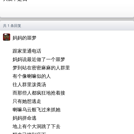
共 1 条回复
妈妈的噩梦
跟家里通电话
妈妈说最近做了一个噩梦
梦到站在密密麻麻的人群里
有个像喇嘛似的人
往人群里泼粪汤
而那些人都疯狂地抢着接
只有她想逃走
喇嘛乌云般飞过来抓她
妈妈拼命逃
地上有个大洞跳了下去