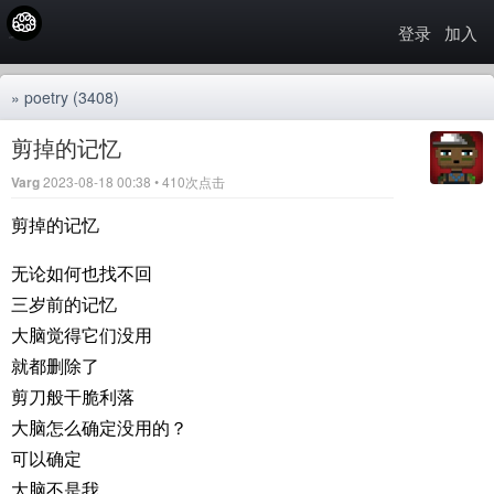
登录
加入
»
poetry
(3408)
剪掉的记忆
Varg
2023-08-18 00:38 • 410次点击
剪掉的记忆
无论如何也找不回
三岁前的记忆
大脑觉得它们没用
就都删除了
剪刀般干脆利落
大脑怎么确定没用的？
可以确定
大脑不是我