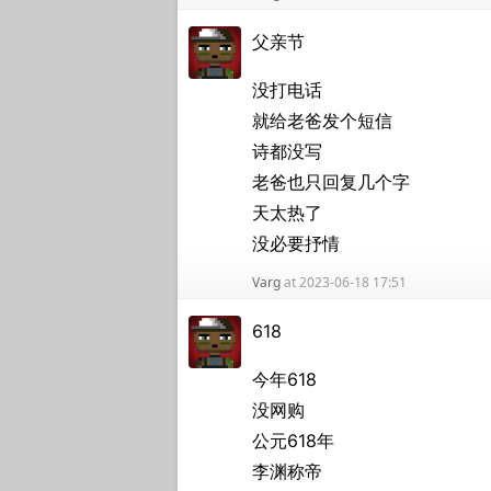
父亲节
没打电话
就给老爸发个短信
诗都没写
老爸也只回复几个字
天太热了
没必要抒情
Varg
at 2023-06-18 17:51
618
今年618
没网购
公元618年
李渊称帝