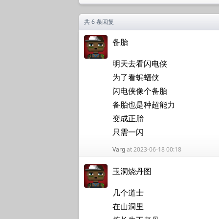
共 6 条回复
备胎
明天去看闪电侠
为了看蝙蝠侠
闪电侠像个备胎
备胎也是种超能力
变成正胎
只需一闪
Varg
at 2023-06-18 00:18
玉洞烧丹图
几个道士
在山洞里