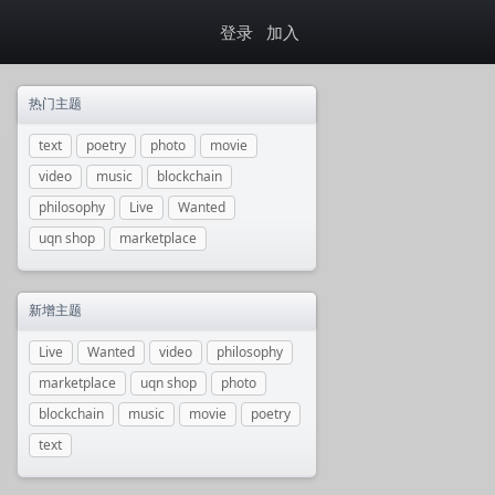
登录
加入
热门主题
text
poetry
photo
movie
video
music
blockchain
philosophy
Live
Wanted
uqn shop
marketplace
新增主题
Live
Wanted
video
philosophy
marketplace
uqn shop
photo
blockchain
music
movie
poetry
text