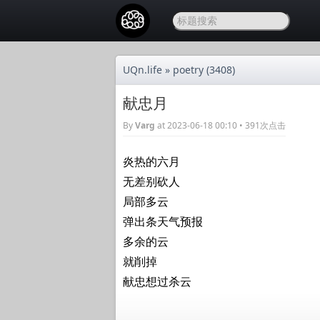
UQn.life
»
poetry
(3408)
献忠月
By
Varg
at 2023-06-18 00:10 • 391次点击
炎热的六月
无差别砍人
局部多云
弹出条天气预报
多余的云
就削掉
献忠想过杀云