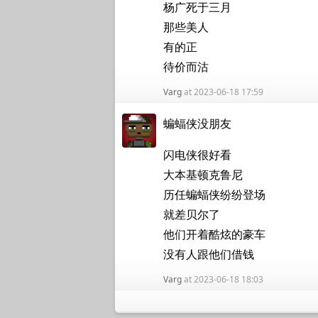
杨广死于三月
那些美人
有的正
待价而沽
Varg
at 2023-06-18 17:59
蝙蝠侠没朋友
闪电侠很好看
大本基顿克鲁尼
历任蝙蝠侠纷纷登场
就差贝尔了
他们开着酷炫的豪车
没有人跟他们借钱
Varg
at 2023-06-18 18:03