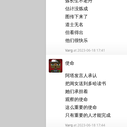
炼长生不老丹
估计没炼成
图传下来了
道士无名
但看得出
他们很快乐
Varg
at 2023-06-18 17:41
使命
阿塔发言人承认
把闺女送到多哈读书
她们承担着
观察的使命
这么重要的使命
只有重要的人才能完成
Varg
at 2023-06-18 17:44