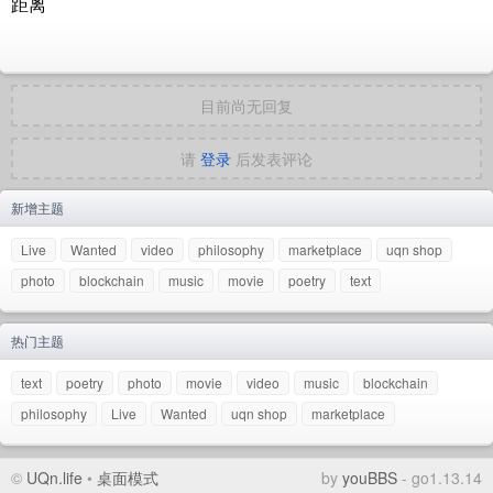
距离
目前尚无回复
请
登录
后发表评论
新增主题
Live
Wanted
video
philosophy
marketplace
uqn shop
photo
blockchain
music
movie
poetry
text
热门主题
text
poetry
photo
movie
video
music
blockchain
philosophy
Live
Wanted
uqn shop
marketplace
©
UQn.life
•
桌面模式
by
youBBS
- go1.13.14