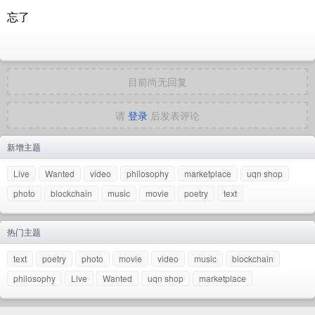
忘了
目前尚无回复
请
登录
后发表评论
新增主题
Live
Wanted
video
philosophy
marketplace
uqn shop
photo
blockchain
music
movie
poetry
text
热门主题
text
poetry
photo
movie
video
music
blockchain
philosophy
Live
Wanted
uqn shop
marketplace