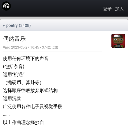
登录
加入
»
poetry
(3408)
偶然音乐
Varg
2023-05-27 16:45 • 374次点击
使用任何环境下的声音
(包括杂音)
运用“机遇”
（抛硬币、算卦等）
选择顺序彻底放弃形式结构
运用沉默
广泛使用各种电子及视觉手段
......
以上作曲理念摘抄自