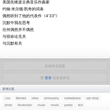
美国先锋派古典音乐作曲家
约翰·米尔顿·凯奇的词条
偶然听到了他的代表作《4'33"》
沉默中我在思考
任何偶然并不偶然
与宿命论无关
与沉默有关
目前尚无回复
请
登录
后发表评论
新增主题
Live
Wanted
video
philosophy
marketplace
uqn shop
photo
blockchain
music
movie
poetry
text