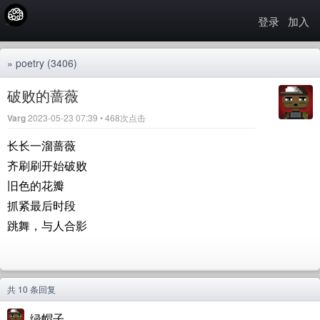
登录
加入
»
poetry
(3406)
破败的蔷薇
Varg
2023-05-23 07:39 • 468次点击
长长一溜蔷薇
齐刷刷开始破败
旧色的花瓣
抓紧最后时段
跳舞，与人合影
共 10 条回复
绿帽子