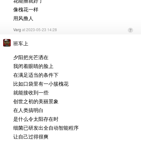
花能撸就好了
像槐花一样
用风撸人
Varg
at 2023-05-23 14:28
7
班车上
夕阳把光芒洒在
我闭着眼睛的脸上
在满足适当的条件下
比如口袋里有一小簇槐花
就能接收到一些
创世之初的美丽景象
在人类搞明白
是什么令太阳存在时
细菌已研发出全自动智能程序
让自己过得很爽