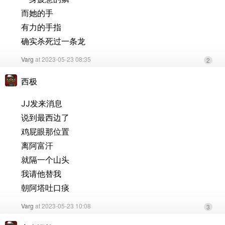
而她的手
有力的手指
确实杀死过一条龙
Varg
at 2023-05-23 08:35
2
西极
JJ发来消息
说到最西边了
鸡屁眼那位置
离阿富汗
就隔一个山头
我请他替我
朝阿塔吐口痰
Varg
at 2023-05-23 10:08
3