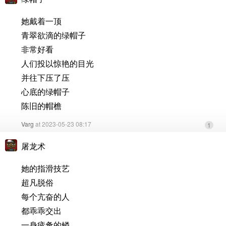
她戴着一顶
青翠欲滴的绿帽子
非常好看
人们投以惊艳的目光
并往下压了压
心底的绿帽子
陈旧的帽檐
Varg
at 2023-05-23 08:17
1
屠龙术
她的指滑技艺
超凡脱俗
每个亢奋的人
都乖乖交出
一身疲惫的鳞