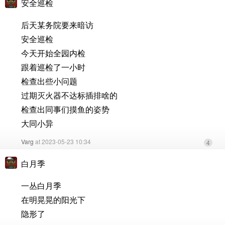
安全巡检
后天某务院要来暗访
安全巡检
今天开始全园内检
跟着巡检了一小时
检查出些小问题
过期灭火器不达标插排啥的
检查出同事们摸鱼的姿势
大同小异
Varg
at 2023-05-23 10:34
4
白月季
一丛白月季
在明晃晃的阳光下
隐形了