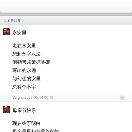
共 8 条回复
永安里
走在永安里
想起永字八法
侧勒弩趯策掠啄磔
写出的永远
与幻想的安里
总有个不字
Varg
at 2023-05-14 00:19
1
母亲节快乐
现在终于明白
母亲是最初与最终的神