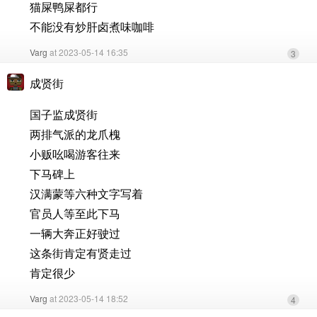
猫屎鸭屎都行
不能没有炒肝卤煮味咖啡
Varg
at 2023-05-14 16:35
3
成贤街
国子监成贤街
两排气派的龙爪槐
小贩吆喝游客往来
下马碑上
汉满蒙等六种文字写着
官员人等至此下马
一辆大奔正好驶过
这条街肯定有贤走过
肯定很少
Varg
at 2023-05-14 18:52
4