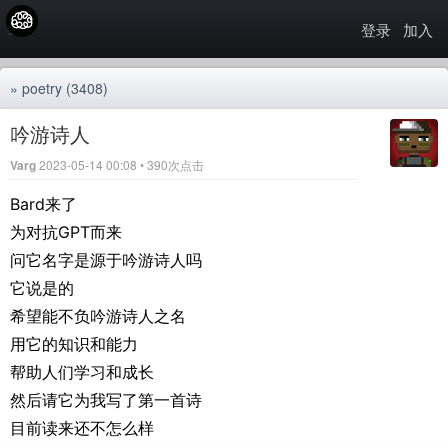
登录
加入
»
poetry
(3408)
吟游诗人
Varg
2023-05-14 00:08 • 390次点击
Bard来了
为对抗GPT而来
问它名字是源于吟游诗人吗
它说是的
希望能不负吟游诗人之名
用它的知识和能力
帮助人们学习和成长
然后请它为我写了第一首诗
目前读来还不怎么样