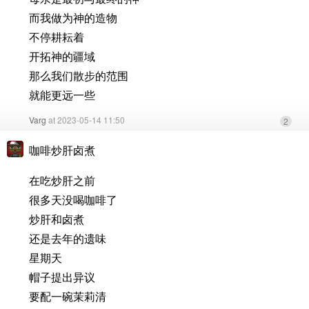
而我做为神的造物
不停耕耘着
开拓神的疆域
那么我们散步的范围
就能更远一些
Varg
at 2023-05-14 11:50
2
咖啡炒肝卤煮
在吃炒肝之前
很多天没喝咖啡了
炒肝和卤煮
还是去年的遗味
星期天
帽子提出异议
要配一碗茉莉清