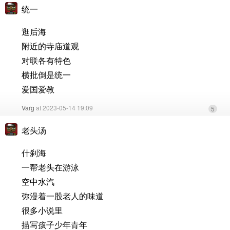
统一
逛后海
附近的寺庙道观
对联各有特色
横批倒是统一
爱国爱教
Varg
at 2023-05-14 19:09
5
老头汤
什刹海
一帮老头在游泳
空中水汽
弥漫着一股老人的味道
很多小说里
描写孩子少年青年