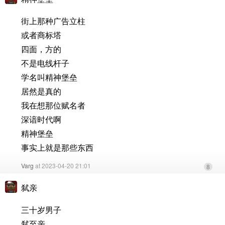
街上那种广告立柱
或者商标塔
四面，方的
不是电线杆子
学名叫精神堡垒
居然是真的
我在想那位赋名者
深谙时代啊
精神堡垒
事实上就是那些东西
Varg
at 2023-04-20 21:01
8
弑亲
三十岁男子
弑至亲