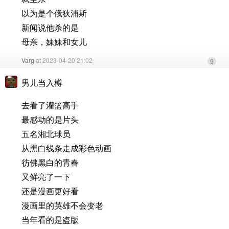
以为是个俄狄浦斯
新闻说他杀的是
母亲，妹妹和女儿
Varg
at 2023-04-20 21:02
9
男儿当入樽
去看了灌篮高手
最感动的是片头
五名湘北球员
从黑白线条走成彩色动画
彷佛黑白的青春
又鲜亮了一下
还是漫画更好看
漫画里的英雄不会变老
当年看的是盗版