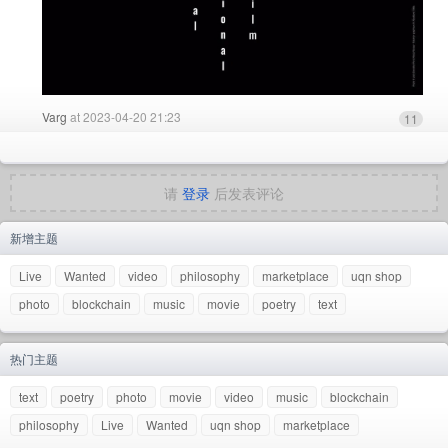
Varg
at 2023-04-20 21:23
11
请
登录
后发表评论
新增主题
Live
Wanted
video
philosophy
marketplace
uqn shop
photo
blockchain
music
movie
poetry
text
热门主题
text
poetry
photo
movie
video
music
blockchain
philosophy
Live
Wanted
uqn shop
marketplace