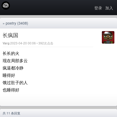
登录
加入
»
poetry
(3408)
长疯国
Varg
2023-04-20 00:06 • 392次点击
长长的火
现在局部多云
疯逼都冷静
睡得好
饿过肚子的人
也睡得好
共 11 条回复