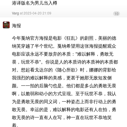
港译版名为男儿当入樽
Varg
at 2023-04-20 21:09
10
海报
今年戛纳官方海报是电影《狂乱》的剧照，美丽的德
纳芙穿越了半个世纪。戛纳希望用这张海报提醒观众
电影应该永远不要放弃的本质："难以解释，勇敢无
畏，玩世不恭"。你说是人的本质诗的本质神的本质都
对。想起看戈达尔的《随心所欲》时，娜娜的背影给
我强烈的难以解释的美感，更甚于她那无敌短发侧
颜。一一拍的后脑勺也是。他们都是多么的勇敢无畏
啊，以脆弱和幼小的方式呈现。至于玩世不恭，我认
为是勇敢无畏的同义词，一种姿态上而非行动上的勇
敢无畏。幸运的是，难以解释的电影还有人在拍，勇
敢无畏的诗一直有人在写，神一直在玩世不恭地笑
着。