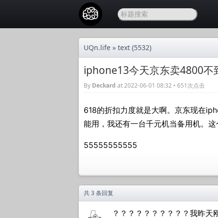
UQn.life
»
text
(5532)
iphone13今天京东卖48
By
Deckard
at 2022-06-01 08:32 • 651次点击
618的折扣力度就是大啊。京东现在ipho
能用，我还有一台千元机当备用机。这个情
55555555555
共 3 条回复
？？？？？？？？？？我昨天刚