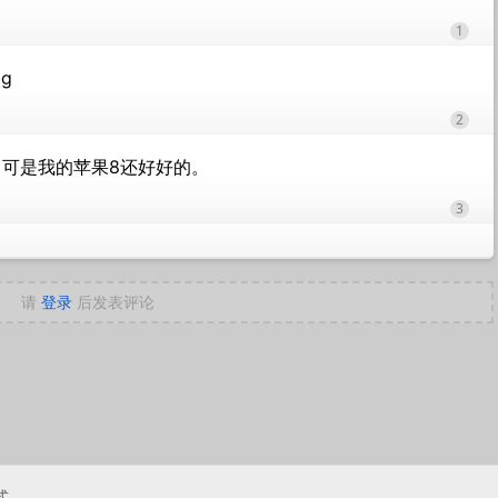
1
g
2
。可是我的苹果8还好好的。
3
请
登录
后发表评论
式