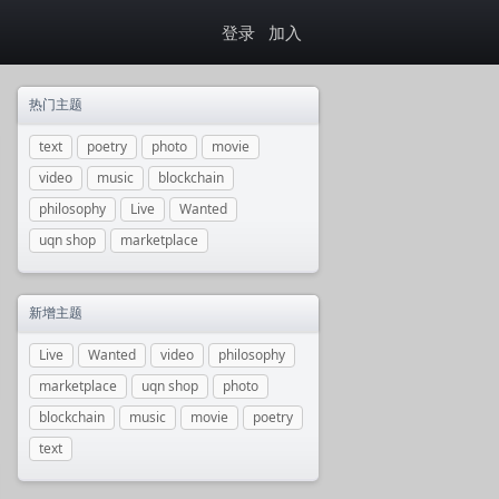
登录
加入
热门主题
text
poetry
photo
movie
video
music
blockchain
philosophy
Live
Wanted
uqn shop
marketplace
新增主题
Live
Wanted
video
philosophy
marketplace
uqn shop
photo
blockchain
music
movie
poetry
text