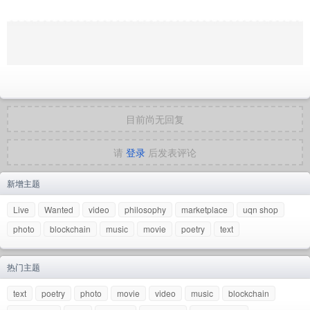
目前尚无回复
请
登录
后发表评论
新增主题
Live
Wanted
video
philosophy
marketplace
uqn shop
photo
blockchain
music
movie
poetry
text
热门主题
text
poetry
photo
movie
video
music
blockchain