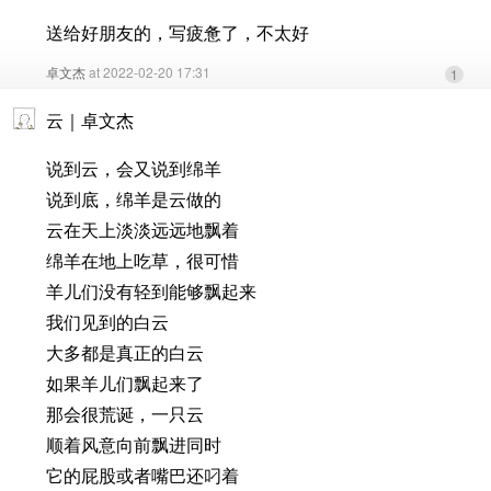
送给好朋友的，写疲惫了，不太好
卓文杰
at 2022-02-20 17:31
1
云｜卓文杰
说到云，会又说到绵羊
说到底，绵羊是云做的
云在天上淡淡远远地飘着
绵羊在地上吃草，很可惜
羊儿们没有轻到能够飘起来
我们见到的白云
大多都是真正的白云
如果羊儿们飘起来了
那会很荒诞，一只云
顺着风意向前飘进同时
它的屁股或者嘴巴还叼着