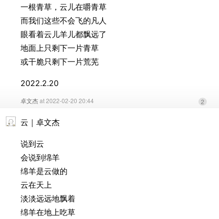
一根青草，云儿在嚼青草
而我们这些不会飞的凡人
眼看着云儿羊儿都飘远了
地面上只剩下一片青草
或干脆只剩下一片荒芜
2022.2.20
卓文杰
at 2022-02-20 20:44
2
云｜卓文杰
说到云
会说到绵羊
绵羊是云做的
云在天上
淡淡远远地飘着
绵羊在地上吃草