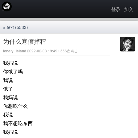
登录
加入
»
text
(5533)
为什么寒假掉秤
lonely_island
2022-02-08 19:49 • 556次点击
我妈说
你饿了吗
我说
饿了
我妈说
你想吃什么
我说
我不想吃东西
我妈说