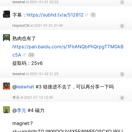
leewhat
at 2021-01-01 02:02
1
字幕：
https://subhd.tv/a/512812
11
HoprezCN
at 2021-01-01 21:45
2
熟肉也有了
https://pan.baidu.com/s/1FIrANQbPhQrpgTTMGkB
c5A
33
提取码：25v6
leewhat
at 2021-01-02 21:25
3
@
leewhat
#3 链接进不去了，可以再分享一下吗
李元
at 2021-07-13 12:36
4
@
李元
#4 磁力
magnet:?
xt=urn:btih:TOJWXIOOUV4X5EWWFEOSCXQJRYJ