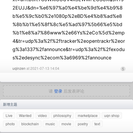
2EUJJ&dn=%e6%97%a0%e4%be%9d%e4%b9%8
b%e5%9c%b0%2e1080p%2eBD%e4%b8%ad%e8
%8b%b1%e5%8f%8c%e5%ad%97%5b66%e5%bd
%b1%e8%a7%86www%2e66Ys%2eCo%5d%2emp
4&tr=udp%3a%2f%2ftracker%2eopentrackr%2eor
g%3a1337%2fannounce&tr=udp%3a%2f%2fexodu
s%2edesync%2ecom%3a6969%2fannounce
uqinzen
at 2021-07-13 14:04
5
请
登录
后发表评论
新增主题
Live
Wanted
video
philosophy
marketplace
uqn shop
photo
blockchain
music
movie
poetry
text