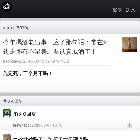
登录
加入
»
text
(5530)
今年喝酒老出事，应了那句话：常在河
边走哪有不湿身。要认真戒酒了！
baolidao
2020-06-30 19:39 • 979次点击
先定死，三个月不喝！
共 3 条回复
消灭0回复
leewhat
at 2020-07-07 15:15
1
已经开始喝了，坚持了一星期没喝