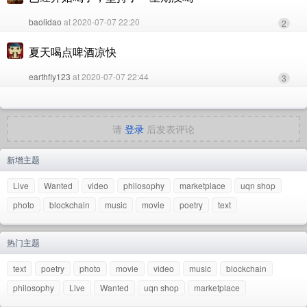
baolidao
at 2020-07-07 22:20
2
夏天喝点啤酒凉快
earthfly123
at 2020-07-07 22:44
3
请
登录
后发表评论
新增主题
Live
Wanted
video
philosophy
marketplace
uqn shop
photo
blockchain
music
movie
poetry
text
热门主题
text
poetry
photo
movie
video
music
blockchain
philosophy
Live
Wanted
uqn shop
marketplace