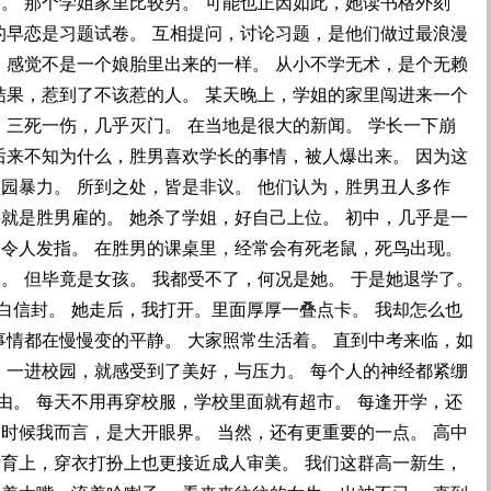
。 那个学姐家里比较穷。 可能也正因如此，她读书格外刻
的早恋是习题试卷。 互相提问，讨论习题，是他们做过最浪漫
 感觉不是一个娘胎里出来的一样。 从小不学无术，是个无赖
结果，惹到了不该惹的人。 某天晚上，学姐的家里闯进来一个
 三死一伤，几乎灭门。 在当地是很大的新闻。 学长一下崩
后来不知为什么，胜男喜欢学长的事情，被人爆出来。 因为这
园暴力。 所到之处，皆是非议。 他们认为，胜男丑人多作
就是胜男雇的。 她杀了学姐，好自己上位。 初中，几乎是一
会令人发指。 在胜男的课桌里，经常会有死老鼠，死鸟出现。
。 但毕竟是女孩。 我都受不了，何况是她。 于是她退学了。
白信封。 她走后，我打开。里面厚厚一叠点卡。 我却怎么也
事情都在慢慢变的平静。 大家照常生活着。 直到中考来临，如
 一进校园，就感受到了美好，与压力。 每个人的神经都紧绷
由。 每天不用再穿校服，学校里面就有超市。 每逢开学，还
时候我而言，是大开眼界。 当然，还有更重要的一点。 高中
发育上，穿衣打扮上也更接近成人审美。 我们这群高一新生，