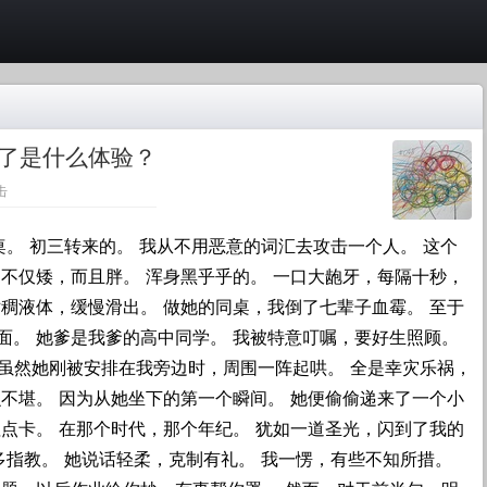
了是什么体验？
点击
桌。 初三转来的。 我从不用恶意的词汇去攻击一个人。 这个
不仅矮，而且胖。 浑身黑乎乎的。 一口大龅牙，每隔十秒，
稠液体，缓慢滑出。 做她的同桌，我倒了七辈子血霉。 至于
面。 她爹是我爹的高中同学。 我被特意叮嘱，要好生照顾。
 虽然她刚被安排在我旁边时，周围一阵起哄。 全是幸灾乐祸，
不堪。 因为从她坐下的第一个瞬间。 她便偷偷递来了一个小
点卡。 在那个时代，那个年纪。 犹如一道圣光，闪到了我的
多指教。 她说话轻柔，克制有礼。 我一愣，有些不知所措。