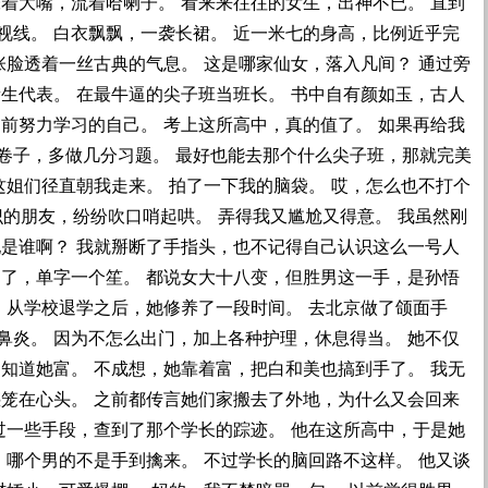
着大嘴，流着哈喇子。 看来来往往的女生，出神不已。 直到
视线。 白衣飘飘，一袭长裙。 近一米七的身高，比例近乎完
张脸透着一丝古典的气息。 这是哪家仙女，落入凡间？ 通过旁
生代表。 在最牛逼的尖子班当班长。 书中自有颜如玉，古人
前努力学习的自己。 考上这所高中，真的值了。 如果再给我
卷子，多做几分习题。 最好也能去那个什么尖子班，那就完美
这姐们径直朝我走来。 拍了一下我的脑袋。 哎，怎么也不打个
认识的朋友，纷纷吹口哨起哄。 弄得我又尴尬又得意。 我虽然刚
她是谁啊？ 我就掰断了手指头，也不记得自己认识这么一号人
名了，单字一个笙。 都说女大十八变，但胜男这一手，是孙悟
 从学校退学之后，她修养了一段时间。 去北京做了颌面手
鼻炎。 因为不怎么出门，加上各种护理，休息得当。 她不仅
知道她富。 不成想，她靠着富，把白和美也搞到手了。 我无
惑笼在心头。 之前都传言她们家搬去了外地，为什么又会回来
过一些手段，查到了那个学长的踪迹。 他在这所高中，于是她
 哪个男的不是手到擒来。 不过学长的脑回路不这样。 他又谈