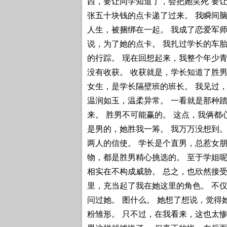
西，要让同学知道了，会把她笑死 要让
张五十块钱的点卡递了过来。 我瞬间脑
人生，被捆绑在一起。 我成了恋爱军师
说，为了她的点卡。 我扎过学长的车
的行踪。 现在回想起来，我整个年少
没有收获。 收获就是，学长知道了胜男
女生，是学长隔壁班的班长。 我见过，
温润如玉，温柔异常。 一看就是那种
来。 胜男不可能赢的。 这点，我俩都
是男的，她胜我一筹。 我万万没想到。
两人的信使。 学长是个直男，总惹女朋
物，都是胜男精心挑选的。 至于学姐呢
相实在不构成威胁。 总之，也欣然接受
里，充当起了我在她这里的角色。 不
问过她。 图什么。 她想了想说，觉得
粉雏形。 只不过，在我看来，这也太惨