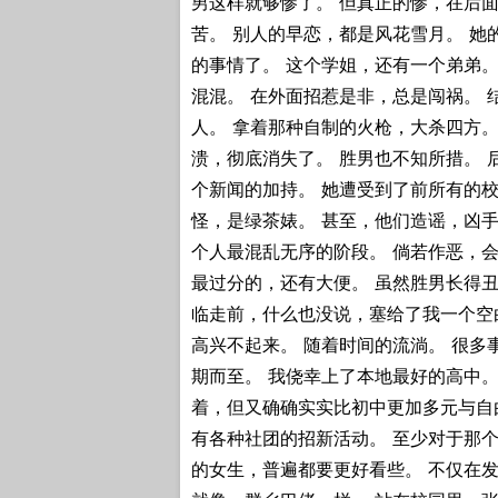
男这样就够惨了。 但真正的惨，在后面
苦。 别人的早恋，都是风花雪月。 她
的事情了。 这个学姐，还有一个弟弟。
混混。 在外面招惹是非，总是闯祸。 
人。 拿着那种自制的火枪，大杀四方。
溃，彻底消失了。 胜男也不知所措。 
个新闻的加持。 她遭受到了前所有的校
怪，是绿茶婊。 甚至，他们造谣，凶手
个人最混乱无序的阶段。 倘若作恶，
最过分的，还有大便。 虽然胜男长得丑
临走前，什么也没说，塞给了我一个空
高兴不起来。 随着时间的流淌。 很多
期而至。 我侥幸上了本地最好的高中。
着，但又确确实实比初中更加多元与自
有各种社团的招新活动。 至少对于那个
的女生，普遍都要更好看些。 不仅在