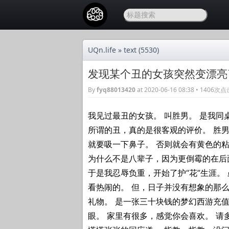
UQn.life
»
text
(5530)
发现某个丑的女孩突然变漂亮
By
fyq88013420
at 2020-06-16 08:38 • 1406次
我见过最丑的女孩。 叫胜男。 是我同
所谓的丑，真的是很客观的评价。 胜男
就要吸一下鼻子。 否则就会有黄色的粘
为什么不是八辈子，因为更倒霉的在后
于是我忍辱负重，开始了护“花”生涯。
看热闹的。 但，日子并没有想象的那么
礼物。 是一张三十块钱的梦幻西游充值
眼。 家里有很多，感觉你会喜欢。 请