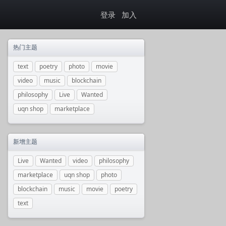
登录
加入
热门主题
text
poetry
photo
movie
video
music
blockchain
philosophy
Live
Wanted
uqn shop
marketplace
新增主题
Live
Wanted
video
philosophy
marketplace
uqn shop
photo
blockchain
music
movie
poetry
text