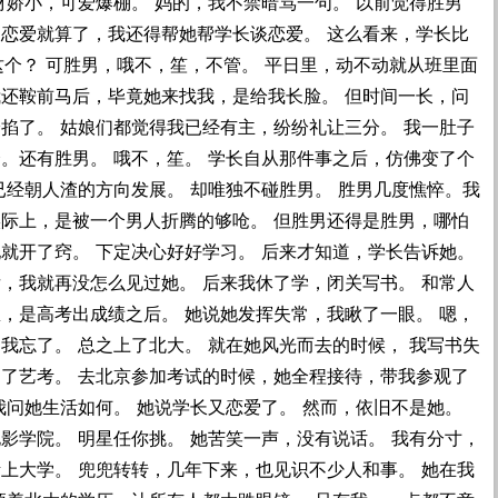
材娇小，可爱爆棚。 妈的，我不禁暗骂一句。 以前觉得胜男
谈恋爱就算了，我还得帮她帮学长谈恋爱。 这么看来，学长比
了这个？ 可胜男，哦不，笙，不管。 平日里，动不动就从班里面
我还鞍前马后，毕竟她来找我，是给我长脸。 但时间一长，问
掐了。 姑娘们都觉得我已经有主，纷纷礼让三分。 我一肚子
。还有胜男。 哦不，笙。 学长自从那件事之后，仿佛变了个
已经朝人渣的方向发展。 却唯独不碰胜男。 胜男几度憔悴。我
实际上，是被一个男人折腾的够呛。 但胜男还得是胜男，哪怕
就开了窍。 下定决心好好学习。 后来才知道，学长告诉她。
，我就再没怎么见过她。 后来我休了学，闭关写书。 和常人
，是高考出成绩之后。 她说她发挥失常，我瞅了一眼。 嗯，
我忘了。 总之上了北大。 就在她风光而去的时候， 我写书失
起了艺考。 去北京参加考试的时候，她全程接待，带我参观了
我问她生活如何。 她说学长又恋爱了。 然而，依旧不是她。
影学院。 明星任你挑。 她苦笑一声，没有说话。 我有分寸，
上大学。 兜兜转转，几年下来，也见识不少人和事。 她在我