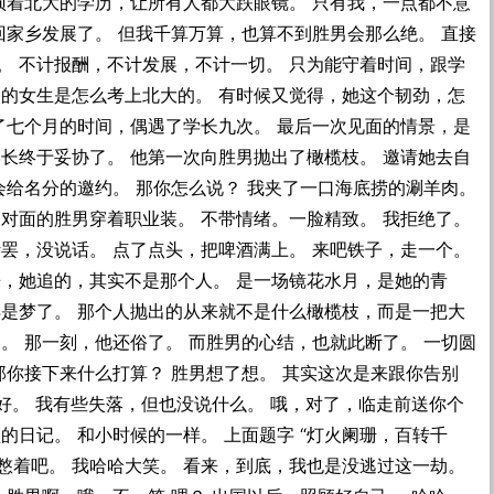
顶着北大的学历，让所有人都大跌眼镜。 只有我，一点都不意
回家乡发展了。 但我千算万算，也算不到胜男会那么绝。 直接
。 不计报酬，不计发展，不计一切。 只为能守着时间，跟学
脑的女生是怎么考上北大的。 有时候又觉得，她这个韧劲，怎
了七个月的时间，偶遇了学长九次。 最后一次见面的情景，是
长终于妥协了。 他第一次向胜男抛出了橄榄枝。 邀请她去自
会给名分的邀约。 那你怎么说？ 我夹了一口海底捞的涮羊肉。
对面的胜男穿着职业装。 不带情绪。一脸精致。 我拒绝了。
罢，没说话。 点了点头，把啤酒满上。 来吧铁子，走一个。
来，她追的，其实不是那个人。 是一场镜花水月，是她的青
再是梦了。 那个人抛出的从来就不是什么橄榄枝，而是一把大
。 那一刻，他还俗了。 而胜男的心结，也就此断了。 一切圆
那你接下来什么打算？ 胜男想了想。 其实这次是来跟你告别
挺好。 我有些失落，但也没说什么。 哦，对了，临走前送你个
的日记。 和小时候的一样。 上面题字 “灯火阑珊，百转千
就憋着吧。 我哈哈大笑。 看来，到底，我也是没逃过这一劫。