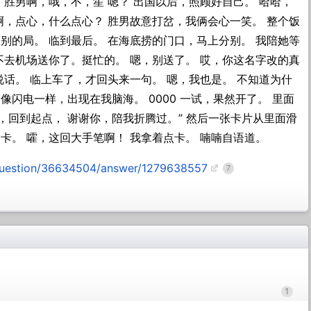
 胜男啊，哦，不，笙 嗯？ 出国以后，照顾好自己。 哈哈，
啊，点心，什么点心？ 胜男故意打岔，我俩会心一笑。 整个饭
别的局。 临到最后。 在海底捞的门口，马上分别。 我陪她等
不去机场送你了。挺忙的。 嗯，别送了。 哎，你这名字改的真
说话。 临上车了，才回头来一句。 嗯，我也是。 不知道为什
像闪电一样，出现在我脑海。 0000 一试，果然开了。 里面
转，回到起点， 谢谢你，陪我折腾过。” 然后一张卡片从里面滑
卡。 嚯，这回大手笔啊！ 我拿着点卡。 喃喃自语道。
question/36634504/answer/1279638557
7
1