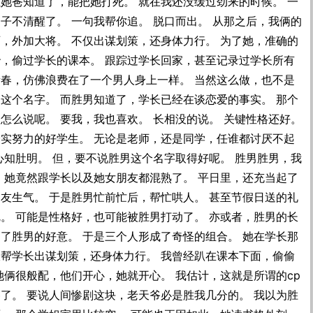
她爸知道了，能把她打死。 就在我还没缓过劲来的时候。 一
子不清醒了。 一句我帮你追。 脱口而出。 从那之后，我俩的
，外加大将。 不仅出谋划策，还身体力行。 为了她，准确的
胎，偷过学长的课本。 跟踪过学长回家，甚至记录过学长所有
青春，仿佛浪费在了一个男人身上一样。 当然这么做，也不是
这个名字。 而胜男知道了，学长已经在谈恋爱的事实。 那个
怎么说呢。 要我，我也喜欢。 长相没的说。 关键性格还好。
踏实努力的好学生。 无论是老师，还是同学，任谁都讨厌不起
心知肚明。 但，要不说胜男这个名字取得好呢。 胜男胜男，我
 她竟然跟学长以及她女朋友都混熟了。 平日里，还充当起了
友生气。 于是胜男忙前忙后，帮忙哄人。 甚至节假日送的礼
。 可能是性格好，也可能被胜男打动了。 亦或者，胜男的长
了胜男的好意。 于是三个人形成了奇怪的组合。 她在学长那
仅帮学长出谋划策，还身体力行。 我曾经趴在课本下面，偷偷
她俩很般配，他们开心，她就开心。 我估计，这就是所谓的cp
了。 要说人间惨剧这块，老天爷必是胜我几分的。 我以为胜