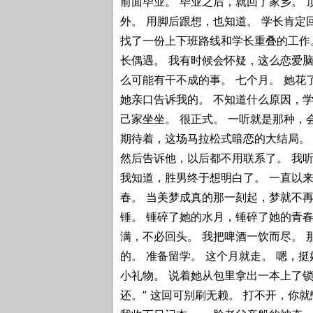
前面毕业。 毕业之后，就回了家乡。 
外。 用脚后跟想，也知道。 学长肯定
找了一份上下班路线和学长重叠的工作
长偶遇。 我有时候会怀疑，这么恋爱
么可能有干不成的事。 七个月。 她花
她亲口告诉我的。 不知道什么原因，学
己家坐坐。 很正式。 一听就是那种，
期待着，这场马拉松式暗恋的大结局。 
然后告诉他，以后都不用联系了。 我听
我知道，胜男终于想明白了。 一直以
春。 当美梦成真的那一刻起，梦就不
锤。 锤碎了她的水月，锤碎了她的青春
满，不必回头。 我把啤酒一饮而尽。 
的。 准备留学。 这个月就走。 嗯，
小礼物。 说着她从包里拿出一本上了锁
还。” 这回可别刷无赖。 打不开，你