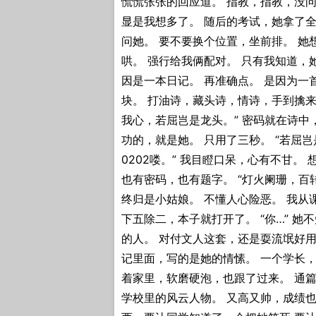
慌慌张张的回应道。 指教，指教，没
显是我想多了。 随后的考试，她拿了全
问她。 要不要换个位置，坐前排。 她
哄。 强行给我俩配对。 只有我知道，
因是一本日记。 再准确点。 是因为一
块。 打油诗，藏头诗，情诗，手到擒来
我心，若屈岂是龙头。” 密码就在诗中
功的，就是她。 只用了三秒。 “若屈
0202喽。” 我目瞪口呆，心有不甘。
也有密码，也有题字。 “灯火阑珊，百
终归是小姑娘。 不懂人心险恶。 我从
下五除二，本子就打开了。 “你…” 
的人。 对付文人这套，还是耍流氓好用
记里面，写的是她的情愫。 一个学长，
着家里，软磨硬泡，也跟了过来。 通篇
学校里的风云人物。 又高又帅，成绩也