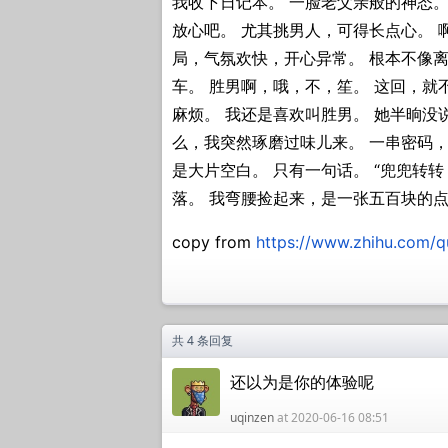
我收下日记本。 一脸老父亲般的神态。
放心吧。 尤其挑男人，可得长点心。 
局，气氛欢快，开心异常。 根本不像离
车。 胜男啊，哦，不，笙。 这回，就
麻烦。 我还是喜欢叫胜男。 她半晌没
么，我突然琢磨过味儿来。 一串密码，
是大片空白。 只有一句话。 “兜兜转
落。 我弯腰捡起来，是一张五百块的点
copy from
https://www.zhihu.com/
共 4 条回复
还以为是你的体验呢
uqinzen
at 2020-06-16 08:51