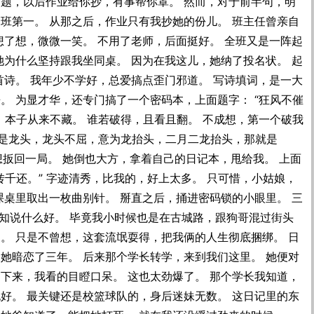
问题，以后作业给你抄，有事帮你罩。 然而，对于前半句，明
班第一。 从那之后，作业只有我抄她的份儿。 班主任曾亲自
想了想，微微一笑。 不用了老师，后面挺好。 全班又是一阵起
她为什么坚持跟我坐同桌。 因为在我这儿，她纳了投名状。 起
首诗。 我年少不学好，总爱搞点歪门邪道。 写诗填词，是一大
。 为显才华，还专门搞了一个密码本，上面题字： “狂风不催
，本子从来不藏。 谁若破得，且看且翻。 不成想，第一个破我
岂是龙头，龙头不屈，意为龙抬头，二月二龙抬头，那就是
 想扳回一局。 她倒也大方，拿着自己的日记本，甩给我。 上面
转千还。” 字迹清秀，比我的，好上太多。 只可惜，小姑娘，
课桌里取出一枚曲别针。 掰直之后，捅进密码锁的小眼里。 三
她不知说什么好。 毕竟我小时候也是在古城路，跟狗哥混过街头
。 只是不曾想，这套流氓耍得，把我俩的人生彻底捆绑。 日
她暗恋了三年。 后来那个学长转学，来到我们这里。 她便对
下来，我看的目瞪口呆。 这也太劲爆了。 那个学长我知道，
好。 最关键还是校篮球队的，身后迷妹无数。 这日记里的东