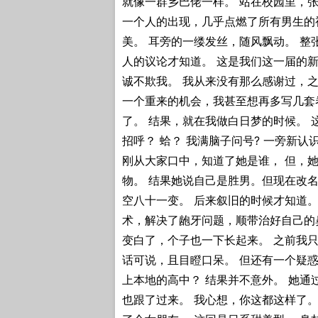
就像一群乡巴佬一样。 站在校园里，张
一个人的出现，几乎点燃了所有男生的
美。 耳旁的一缕发丝，随风飘动。 整
人的议论才知道。 这是我们这一届的新
诚不欺我。 我从来没有那么感谢过，之
一个重来的机会，我甚至想再多写几套
了。 结果，就在我做白日梦的时候。 
招呼？ 蛤？ 我满脑子问号? 一旁新
刚从大家口中，知道了她是谁， 但，
物。 结果她说自己是胜男。但现在改
空八十一变。 后来叙旧的时候才知道。
术，解决了龅牙问题，顺带治好自己的
变白了，个子也一下长起来。 之前我只
话可说，且目瞪口呆。 但还有一个疑
上本地的高中？ 结果并不意外。 她通
也跟了过来。 我心想，你这都这样了。