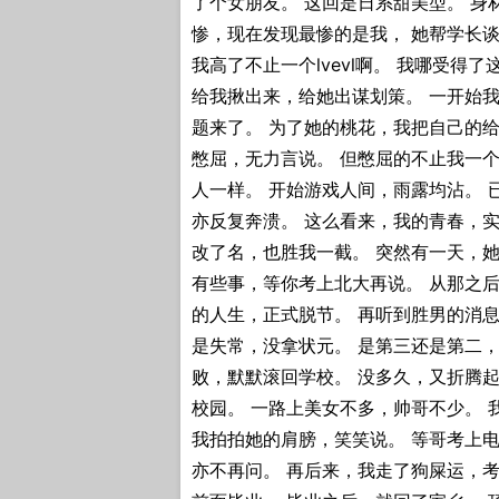
了个女朋友。 这回是日系甜美型。 身
惨，现在发现最惨的是我， 她帮学长
我高了不止一个lvevl啊。 我哪受得
给我揪出来，给她出谋划策。 一开始
题来了。 为了她的桃花，我把自己的给
憋屈，无力言说。 但憋屈的不止我一个
人一样。 开始游戏人间，雨露均沾。 
亦反复奔溃。 这么看来，我的青春，
改了名，也胜我一截。 突然有一天，她
有些事，等你考上北大再说。 从那之后
的人生，正式脱节。 再听到胜男的消息
是失常，没拿状元。 是第三还是第二，
败，默默滚回学校。 没多久，又折腾
校园。 一路上美女不多，帅哥不少。 
我拍拍她的肩膀，笑笑说。 等哥考上电
亦不再问。 再后来，我走了狗屎运，考