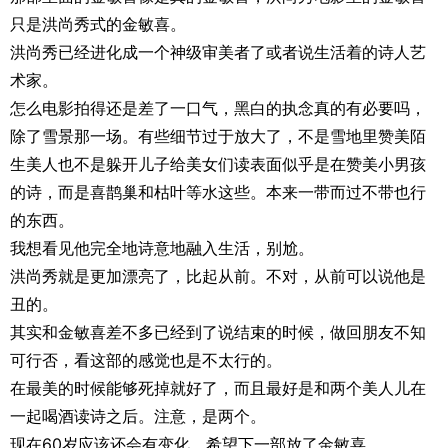
只是洪尚秀式的金敏喜。
洪尚秀已经进化成一个神级审美者了或者说生活着的诗人艺
术家。
怎么电影拍得还是差了一口气，黑白的执念真的有必要吗，
除了雪景那一场。有些细节过于放大了，不是雪地里赞美陌
生美人也不是躲开儿子给美女们读表面似乎是在赞美小男孩
的诗，而是喜鹊巢和枯叶等水这些。本来一带而过不带也行
的东西。
我想看见他完全地诗意地融入生活，别尬。
洪尚秀就是更加漂亮了，比起从前。不对，从前可以说他是
丑的。
其实和金敏喜差不多已经到了说结束的时候，做回朋友不知
可行否，看这部的感觉也是不太行的。
在最美的时候能够死掉就好了，而且最好是和两个美人儿在
一起喝酒读诗之后。注意，是两个。
现在60岁应该还会有变化，希望下一部放了金敏喜。