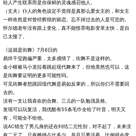
轻人产生联系而是你保鲜的灵魂感召他人。
（丈夫）仆人的角色设定不觉得是真那么爱女主的，和女主
一样依然是对曾经辉煌的留恋。忘不掉过去的人是可悲的。
怀尔德老年没有跟上变化，真不能怪罪电影变革太快，是自
己太慢了。
《这就是街舞》7月6日的
易烊千玺跑偏严重，太多感情了，街舞不是这样的。
金小根被马小龙拉着跳起现代舞来了，但他竟然也可以，这
是街舞要证明的更多可能性吗。
可见街舞者想跳回现代舞是易如反掌的，所以你们不需要回
去的。
没有一支让我喜欢的合舞。三儿的一队勉强及格。
发现可以玩复活，我优酷有55条毛巾全给了叶音，明天又
有，可能全不给他。
说AC错生了男儿身的还在纠结二元性别，对不起了，未来没
有二元了，只有雌雄占比多少，并且只要活着，比例就会变