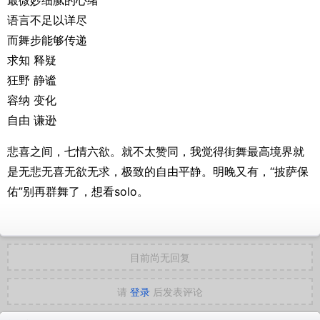
最微妙细腻的心绪
语言不足以详尽
而舞步能够传递
求知 释疑
狂野 静谧
容纳 变化
自由 谦逊
悲喜之间，七情六欲。就不太赞同，我觉得街舞最高境界就
是无悲无喜无欲无求，极致的自由平静。明晚又有，“披萨保
佑”别再群舞了，想看solo。
目前尚无回复
请
登录
后发表评论