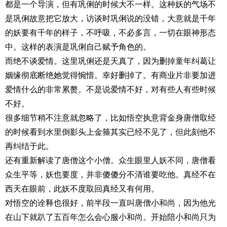
都是一个导演，但有巩俐的时候大不一样。这种妖的气场不
是巩俐故意把它放大，访谈时巩俐说的没错，大意就是千年
的妖要有千年的样子，不呼吸，不必多言，一切在眼神形态
中。这样的表演是巩俐自己赋予角色的。
而绝不谈爱情。这里巩俐还是天真了，因为删掉童年纠葛让
姻缘彻底断绝她觉得惋惜。幸好删掉了。有商业片非要加进
爱情什么的非常累赘。不是说爱情不好，对有些人有些时候
不好。
很多细节稍不注意就忽略了，比如悟空执意背金身唐僧取经
的时候看到水里倒影头上金箍其实已经不见了，但此刻他不
再纠结于此。
还有重新解读了唐僧这个小僧。众生眼里人妖不同，唐僧看
众生平等，妖也要度，并非傻傻分不清谁要吃他。真经不在
西天在眼前，此妖不度取回真经又有何用。
对悟空的诠释也很好，前半段一直叫唐僧小和尚，因为他光
在山下就趴了五百年怎么会心服小和尚。开始陪小和尚只为