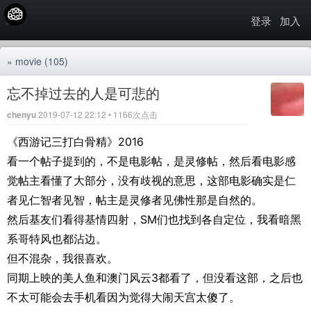
登录
加入
»
movie
(105)
忘不掉过去的人是可悲的
chenyu
2019-07-12 22:12 • 1166次点击
《西游记三打白骨精》2016
看一个帖子提到的，不是电影帖，是灵修帖，然后看电影感
觉帖主看懂了大部分，没有歧视的意思，这部电影确实是仁
者见仁智者见智，帖主是灵修者见佛性那是自然的。
然后基友们看得基情四射，SM们也找到各自定位，我看暗黑
系哥特风也都沾边。
但不混杂，我很喜欢。
同期上映的美人鱼和澳门风云3都看了，但没看这部，之后也
不太可能会去手机看因为觉得大闹天宫太傻了。