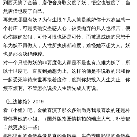
到西天摘了金箍，唐僧舍身取义度了妖，悟空也被度了，当
然唐僧也度了自己。
再想想哪里有妖？为何生恨？凡人就是嫉妒你十六岁蛊惑一
个村庄，可是美确实蛊惑人心，被美抛弃的凡人也很苦，便
心伤嫉妒发狠，可怜可恨也还是可怜。而被逼成妖的只想千
年为妖不再做人，人性所执佛都难度，难怪她不想为人。妖
也是那么决绝纯粹。
对一个只想做妖的非要度化人家是不是也有点难为妖了，所
以十世度吧，直度到她想为止。这样的佛是不说教的只和你
一起受死等待来世再接着度你，度到你想投入人生为止，你
烦不烦啊。不管怎么说投入生活先成人再说。
《江边旅馆》2019
看《小姐》吧，金敏喜演了那么多洪尚秀我最喜欢的还是朴
赞郁导她的小姐。（国外版指匠情挑拍的端庄大气，朴赞郁
自然更热烈一些）
那部里面的金敏喜像是真的金敏喜，洪尚秀电影里的金敏喜