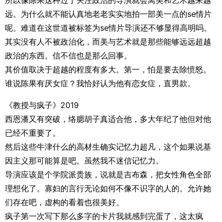
所以像陈果这种过于关注政治的导演就会离美和艺术越来越
远。为什么就不能认真地老老实实地拍一部美一点的se情片
呢。难道在这世道被标签为se情片导演还不够显得高明吗。
其实没有人不被政治化，而美与艺术就是那些能够远远超越
政治的东西。信不信也是那么回事。
其价值取决于超越的程度有多大。第一，怕是要去除愤怒。
谁说陈果有厌女症？我恰好认为他有恋女症，直男款。
《教授与疯子》2019
西恩潘又有突破，络腮胡子真适合他，多大年纪了他但对他
已经不重要了。
然后这些牛津什么的高材生确实记忆力超凡，这个如果说基
因主义那可能算是吧。虽然我不迷信记忆力。
导演应该是个学院派贵族，说就是吉布森，把女性角色全部
理想化了。寡妇的言行无论如何不像不识字的人的。允许她
们存在吧，虚构的看着也很美好。
疯子第一次写下那么多字的卡片我就感到完蛋了，这太疯