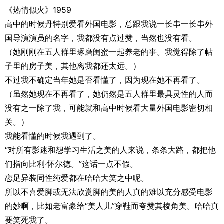
《热情似火》1959
高中的时候丹特别爱看外国电影，总跟我说一长串一长串外
国导演演员的名字，我都没有点过赞，当然也没有看。
（她刚刚在五人群里琢磨闺蜜一起养老的事。我觉得除了帖
子里的房子美，其他离我都还太远。）
不过我不确定当年她是否看懂了，因为现在她不再看了。
（虽然她现在不再看了，她仍然是五人群里最具灵性的人而
没有之一除了我，可能就和高中时候看大量外国电影密切相
关。）
我能看懂的时候我遇到了。
“对所有影迷和想学习生活之美的人来说，条条大路，都把他
们指向比利·怀尔德。”这话一点不假。
恋足异装同性纯爱都在哈哈大笑之中呢。
所以不喜爱脚或无法欣赏脚的美的人真的难以充分感受电影
的妙啊，比如老富豪给“美人儿”穿鞋而夸赞其棱角美。哈哈真
要笑死我了。