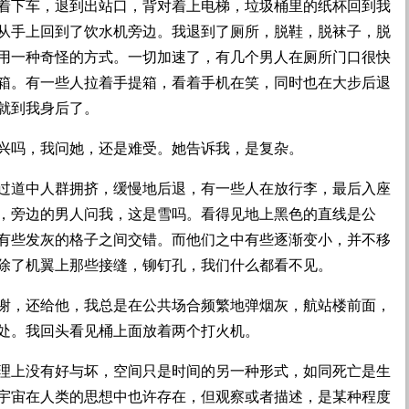
着下车，退到出站口，背对着上电梯，垃圾桶里的纸杯回到我
从手上回到了饮水机旁边。我退到了厕所，脱鞋，脱袜子，脱
用一种奇怪的方式。一切加速了，有几个男人在厕所门口很快
箱。有一些人拉着手提箱，看着手机在笑，同时也在大步后退
就到我身后了。
兴吗，我问她，还是难受。她告诉我，是复杂。
过道中人群拥挤，缓慢地后退，有一些人在放行李，最后入座
，旁边的男人问我，这是雪吗。看得见地上黑色的直线是公
有些发灰的格子之间交错。而他们之中有些逐渐变小，并不移
除了机翼上那些接缝，铆钉孔，我们什么都看不见。
谢，还给他，我总是在公共场合频繁地弹烟灰，航站楼前面，
处。我回头看见桶上面放着两个打火机。
理上没有好与坏，空间只是时间的另一种形式，如同死亡是生
宇宙在人类的思想中也许存在，但观察或者描述，是某种程度