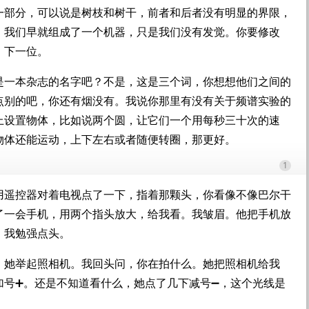
一部分，可以说是树枝和树干，前者和后者没有明显的界限，
，我们早就组成了一个机器，只是我们没有发觉。你要修改
，下一位。
是一本杂志的名字吧？不是，这是三个词，你想想他们之间的
点别的吧，你还有烟没有。我说你那里有没有关于频谱实验的
上设置物体，比如说两个圆，让它们一个用每秒三十次的速
物体还能运动，上下左右或者随便转圈，那更好。
1
用遥控器对着电视点了一下，指着那颗头，你看像不像巴尔干
了一会手机，用两个指头放大，给我看。我皱眉。他把手机放
，我勉强点头。
，她举起照相机。我回头问，你在拍什么。她把照相机给我
加号➕。还是不知道看什么，她点了几下减号➖，这个光线是