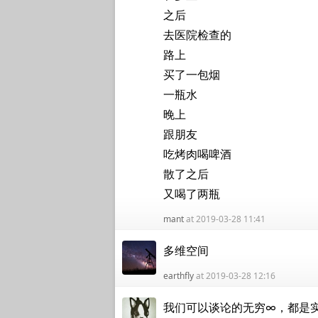
之后
去医院检查的
路上
买了一包烟
一瓶水
晚上
跟朋友
吃烤肉喝啤酒
散了之后
又喝了两瓶
mant
at 2019-03-28 11:41
多维空间
earthfly
at 2019-03-28 12:16
我们可以谈论的无穷∞，都是