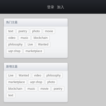
登录
加入
热门主题
text
poetry
photo
movie
video
music
blockchain
philosophy
Live
Wanted
uqn shop
marketplace
新增主题
Live
Wanted
video
philosophy
marketplace
uqn shop
photo
blockchain
music
movie
poetry
text