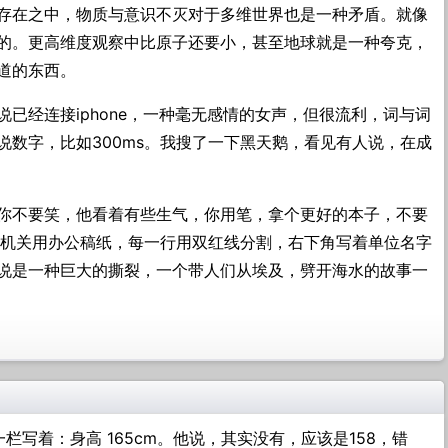
存在之中，物质与意识不灭对于多维世界也是一种矛盾。就像
的。更高维度观察中比原子还要小，甚至地球就是一种夸克，
道的东西。
已经连接iphone，一种毫无感情的女声，但很流利，词与词
说数字，比如300ms。我搜了一下黑天鹅，看见有人说，在成
你不要笑，他看着有些生气，你用笔，拿个更好的本子，不要
，机关用办公稿纸，每一行用双红线分割，右下角写着单位名字
说是一种巨大的撕裂，一个带人们从埃及，劈开海水的故事一
栏写着：身高 165cm。他说，其实没有，应该是158，错