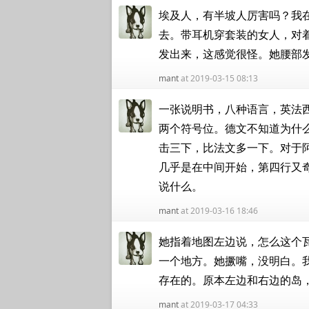
埃及人，有半坡人厉害吗？我
去。带耳机穿套装的女人，对
发出来，这感觉很怪。她腰部
mant
at 2019-03-15 08:13
一张说明书，八种语言，英法
两个符号位。德文不知道为什
击三下，比法文多一下。对于
几乎是在中间开始，第四行又
说什么。
mant
at 2019-03-16 18:46
她指着地图左边说，怎么这个
一个地方。她撅嘴，没明白。
存在的。原本左边和右边的岛
mant
at 2019-03-17 04:33